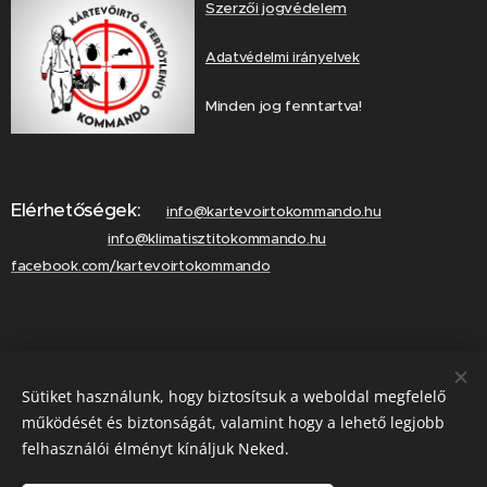
Szerzői jogvédelem
Adatvédelmi irányelvek
Minden jog fenntartva!
Elérhetőségek:
info@kartevoirtokommando.hu
info@klimatisztitokommando.hu
facebook.com/kartevoirtokommando
Lépjen velünk kapcsolatba!
Sütiket használunk, hogy biztosítsuk a weboldal megfelelő
Hívjon minket!
működését és biztonságát, valamint hogy a lehető legjobb
felhasználói élményt kínáljuk Neked.