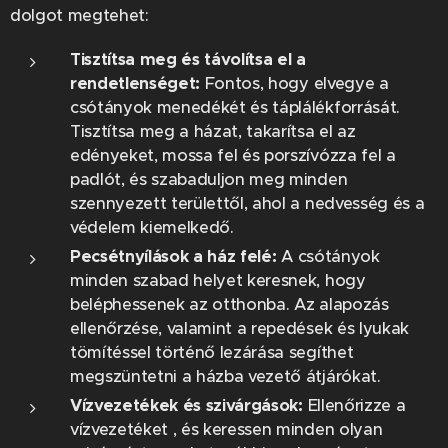
dolgot megtehet:
Tisztítsa meg és távolítsa el a
rendetlenséget:
Fontos, hogy elvegye a
csótányok menedékét és táplálékforrását.
Tisztítsa meg a házat, takarítsa el az
edényeket, mossa fel és porszívózza fel a
padlót, és szabaduljon meg minden
szennyezett területtől, ahol a nedvesség és a
védelem kiemelkedő.
Pecsétnyílások a ház felé:
A csótányok
minden szabad helyet keresnek, hogy
beléphessenek az otthonba. Az alapozás
ellenőrzése, valamint a repedések és lyukak
tömítéssel történő lezárása segíthet
megszüntetni a házba vezető átjárókat.
Vízvezetékek és szivárgások:
Ellenőrizze a
vízvezetéket , és keressen minden olyan