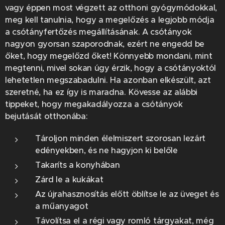
vagy éppen most végzett az otthoni gyógymódokkal,
meg kell tanulnia, hogy a megelőzés a legjobb módja
a csótányfertőzés megállításának. A csótányok
nagyon gyorsan szaporodnak, ezért ne engedd be
őket, hogy megelőzd őket! Könnyebb mondani, mint
megtenni, mivel sokan úgy érzik, hogy a csótányoktól
lehetetlen megszabadulni. Ha azonban elkészült, azt
szeretné, ha ez így is maradna. Kövesse az alábbi
tippeket, hogy megakadályozza a csótányok
bejutását otthonába:
Tároljon minden élelmiszert szorosan lezárt
edényekben, és ne hagyjon ki belőle
Takaríts a konyhában
Zárd le a kukákat
Az újrahasznosítás előtt öblítse le az üveget és
a műanyagot
Távolítsa el a régi vagy romló tárgyakat, még