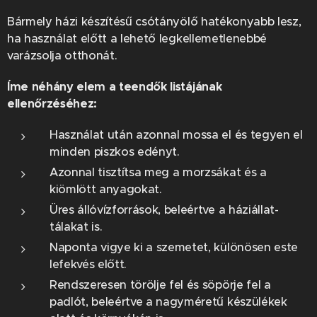
Bármely házi készítésű csótányölő hatékonyabb lesz,
ha használat előtt a lehető legkellemetlenebbé
varázsolja otthonát.
Íme néhány elem a teendők listájának
ellenőrzéséhez:
Használat után azonnal mossa el és tegyen el
minden piszkos edényt.
Azonnal tisztítsa meg a morzsákat és a
kiömlött anyagokat.
Üres állóvízforrások, beleértve a háziállat-
tálakat is.
Naponta vigye ki a szemetet, különösen este
lefekvés előtt.
Rendszeresen törölje fel és söpörje fel a
padlót, beleértve a nagyméretű készülékek