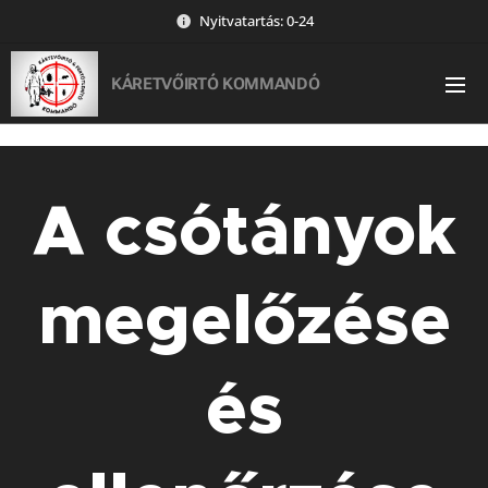
Nyitvatartás: 0-24
KÁRETVŐIRTÓ KOMMANDÓ
A csótányok
megelőzése
és