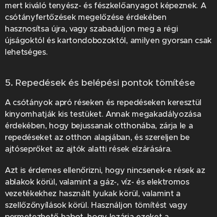
mert kiváló tenyész- és fészkelőanyagot képeznek. A
csótányfertőzések megelőzése érdekében
hasznosítsa újra, vagy szabaduljon meg a régi
újságoktól és kartondobozoktól, amilyen gyorsan csak
lehetséges.
5. Repedések és belépési pontok tömítése
A csótányok apró réseken és repedéseken keresztül
kinyomhatják kis testüket. Annak megakadályozása
érdekében, hogy bejussanak otthonába, zárja le a
repedéseket az otthon alapjában, és szereljen be
ajtóseprőket az ajtók alatti rések elzárására.
Azt is érdemes ellenőrizni, hogy nincsenek-e rések az
ablakok körül, valamint a gáz-, víz- és elektromos
vezetékekhez használt lyukak körül, valamint a
szellőzőnyílások körül. Használjon tömítést vagy
permetezhető habot, hogy lezárja ezeket a