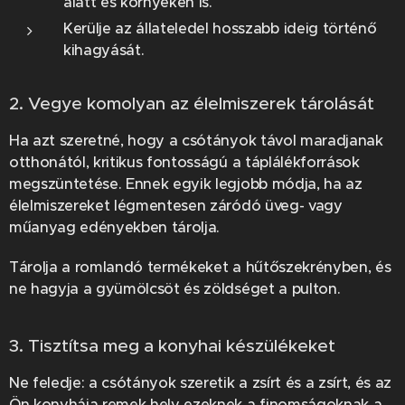
alatt és környékén is.
Kerülje az állateledel hosszabb ideig történő
kihagyását.
2. Vegye komolyan az élelmiszerek tárolását
Ha azt szeretné, hogy a csótányok távol maradjanak
otthonától, kritikus fontosságú a táplálékforrások
megszüntetése. Ennek egyik legjobb módja, ha az
élelmiszereket légmentesen záródó üveg- vagy
műanyag edényekben tárolja.
Tárolja a romlandó termékeket a hűtőszekrényben, és
ne hagyja a gyümölcsöt és zöldséget a pulton.
3. Tisztítsa meg a konyhai készülékeket
Ne feledje: a csótányok szeretik a zsírt és a zsírt, és az
Ön konyhája remek hely ezeknek a finomságoknak a