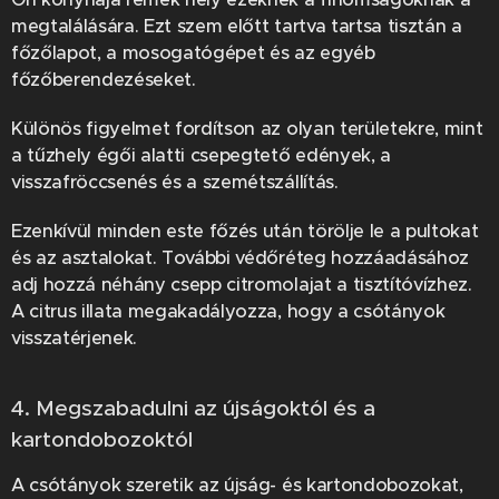
megtalálására. Ezt szem előtt tartva tartsa tisztán a
főzőlapot, a mosogatógépet és az egyéb
főzőberendezéseket.
Különös figyelmet fordítson az olyan területekre, mint
a tűzhely égői alatti csepegtető edények, a
visszafröccsenés és a szemétszállítás.
Ezenkívül minden este főzés után törölje le a pultokat
és az asztalokat. További védőréteg hozzáadásához
adj hozzá néhány csepp citromolajat a tisztítóvízhez.
A citrus illata megakadályozza, hogy a csótányok
visszatérjenek.
4. Megszabadulni az újságoktól és a
kartondobozoktól
A csótányok szeretik az újság- és kartondobozokat,