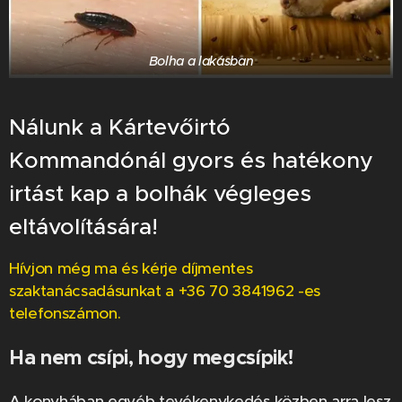
Bolha a lakásban
Nálunk a Kártevőirtó
Kommandónál gyors és hatékony
irtást kap a bolhák végleges
eltávolítására!
Hívjon még ma és kérje díjmentes
szaktanácsadásunkat a +36 70 3841962 -es
telefonszámon.
Ha nem csípi, hogy megcsípik!
A konyhában egyéb tevékenykedés közben arra lesz