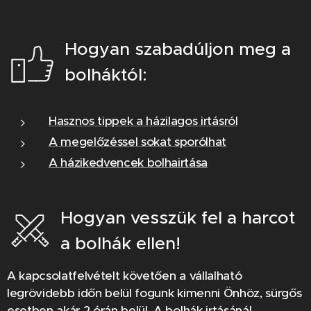
Hogyan szabadúljon meg a
bolháktól:
Hasznos tippek a házilagos irtásról
A megelőzéssel sokat sporólhat
A házikedvencek bolhairtása
Hogyan vesszük fel a harcot
a bolhák ellen!
A kapcsolatfelvételt követően a vállalható
legrövidebb időn belül fogunk kimenni Önhöz, sürgős
esetben akár 2 órán belül. A bolhák irtásánál