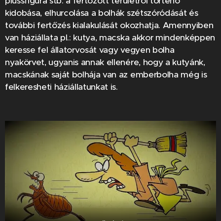
plüssfigura stb. a fertőzött területről történő
kidobása, elhurcolása a bolhák szétszóródását és
további fertőzés kialakulását okozhatja. Amennyiben
van háziállata pl.: kutya, macska akkor mindenképpen
keresse fel állatorvosát vagy vegyen bolha
nyakörvet, ugyanis annak ellenére, hogy a kutyánk,
macskának saját bolhája van az emberbolha még is
felkeresheti háziállatunkat is.