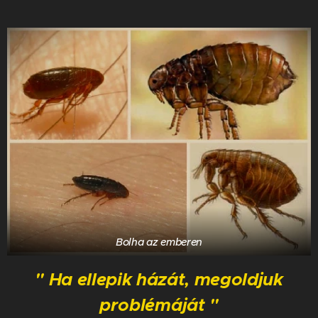
Házilag elkészíthető oldatok:
Egyesek
ecet-víz keverékét használják permetezésre,
bár hatékonysága eltérő lehet. Ezen kívül a
diatomaföld (élelmiszeripari minőségű) is
segíthet, mert mechanikusan hat a bolhákra,
de fontos, hogy azt az utasításoknak
megfelelően használd, és kerüld az állatok
belélegzését.
Ezeket a lépéseket rendszeresen ismételve
jelentősen csökkentheted a bolhák számát
otthonodban. Ha a fertőzés komolyabb,
érdemes szakember segítségét kérni.
Bolha az emberen
" Ha ellepik házát, megoldjuk
problémáját "