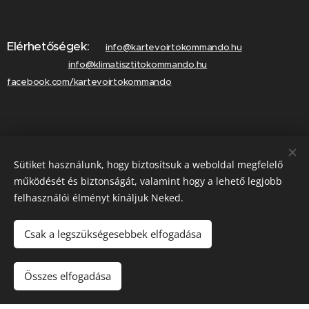
Elérhetőségek:
info@kartevoirtokommando.hu
info@klimatisztitokommando.hu
facebook.com/kartevoirtokommando
Lépjen velünk kapcsolatba!
Sütiket használunk, hogy biztosítsuk a weboldal megfelelő
Hívjon minket!
működését és biztonságát, valamint hogy a lehető legjobb
felhasználói élményt kínáljuk Neked.
Csak a legszükségesebbek elfogadása
Hívás most
Összes elfogadása
Az oldalt a
Webnode
működteti
Sütik