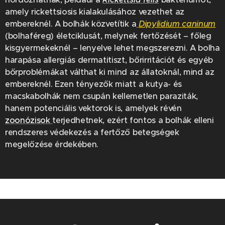
amely rickettsiosis kialakulásához vezethet az
embereknél. A bolhák közvetítik a
Dipylidium caninum
(bolhaféreg) életciklusát, melynek fertőzését – főleg
kisgyermekeknél – lenyelve lehet megszerezni. A bolha
harapása allergiás dermatitiszt, bőrirritációt és egyéb
bőrproblémákat válthat ki mind az állatoknál, mind az
embereknél. Ezen tényezők miatt a kutya- és
macskabolhák nem csupán kellemetlen paraziták,
hanem potenciális vektorok is, amelyek révén
zoonózisok
terjedhetnek, ezért fontos a bolhák elleni
rendszeres védekezés a fertőző betegségek
megelőzése érdekében.