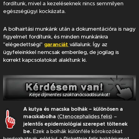
fordítunk, mivel a kezeléseknek nincs semmilyen
egészségügyi kockázata.
A bolhairtási munkánk után a dokumentációra is nagy
figyelmet fordítunk, és minden munkánkra
"elégedettségi"
garanciát
vállalunk. Így az
ügyfeleinkkel nemcsak emberileg, de jogilag is
korrekt kapcsolatokat alakítunk ki.
Kérje díjmentes szaktanácsadásunkat!
A kutya és macska bolhák – különösen a
macskabolha
(
Ctenocephalides felis
) –
jelentős epidemiológiai szerepet töltenek
be.
Ezek a bolhák különféle kórokozókat
hordozhatnak, például a
Rickettsia felis
baktériumot,