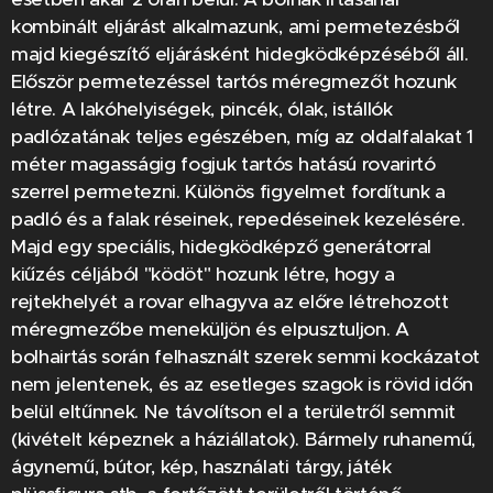
kombinált eljárást alkalmazunk, ami permetezésből
majd kiegészítő eljárásként hidegködképzéséből áll.
Először permetezéssel tartós méregmezőt hozunk
létre. A lakóhelyiségek, pincék, ólak, istállók
padlózatának teljes egészében, míg az oldalfalakat 1
méter magasságig fogjuk tartós hatású rovarirtó
szerrel permetezni. Különös figyelmet fordítunk a
padló és a falak réseinek, repedéseinek kezelésére.
Majd egy speciális, hidegködképző generátorral
kiűzés céljából "ködöt" hozunk létre, hogy a
rejtekhelyét a rovar elhagyva az előre létrehozott
méregmezőbe meneküljön és elpusztuljon. A
bolhairtás során felhasznált szerek semmi kockázatot
nem jelentenek, és az esetleges szagok is rövid időn
belül eltűnnek. Ne távolítson el a területről semmit
(kivételt képeznek a háziállatok). Bármely ruhanemű,
ágynemű, bútor, kép, használati tárgy, játék