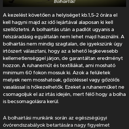
Bolhairtás!
A kezelést követően a helyiséget kb.1,5-2 órára el
kell hagyni majd az idő lejártával alaposan ki kell
szellőztetni. A bolhairtás után a padlót ugyanis a
felszáradásig egyáltalán nem lehet majd használni. A
bolhairtás nem mindig szagtalan, de igyekszünk úgy
irtószert választani, hogy az a lehető legkevesebb
kellemetlenséggel járjon, de garantáltan eredményt
hozzon. A ruhaneműt és textíliákat, ami mosható
minimum 60 fokon mossuk ki. Azok a felületek
melyek nem mosshatoak, gőzöléssel vagy gőzölős
vasalással is hőkezelhetők. Ezeket a ruhaneműket ne
csomagoljuk el az irtás idején, mert félő hogy a bolha
is becsomagolásra kerül.
A bolhairtási munkánk során az egészségügyi
óvórendszabályok betartására nagy figyelmet