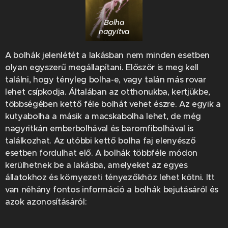
Bolha
nagyítva
A bolhák jelenlétét a lakásban nem minden esetben
olyan egyszerű megállapítani. Először is meg kell
találni, hogy tényleg bolha-e, vagy talán más rovar
lehet csípkodja. Általában az otthonukba, kertjükbe,
többségében kettő féle bolhát vehet észre. Az egyik a
kutyabolha a másik a macskabolha lehet, de még
nagyritkán emberbolhával és baromfibolhával is
találkozhat. Az utóbbi kettő bolha faj elenyésző
esetben fordulhat elő. A bolhák többféle módon
kerülhetnek be a lakásba, amelyeket az egyes
állatokhoz és környezeti tényezőkhöz lehet kötni. Itt
van néhány fontos információ a bolhák bejutásáról és
azok azonosításáról: