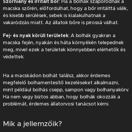
Szőrhiány és irritált bőr
: Ha a bolhák szaporodnak a
macska szőrén, előfordulhat, hogy a bőr irritálttá válik,
és kisebb sérülések, sebek is kialakulhatnak a
vakaródzás miatt. Az állatok bőre is pirossá válhat.
Fej- és nyak körüli területek
: A bolhák gyakran a
macska fején, nyakán és háta környékén telepednek
meg, mivel ezek a területek könnyebben elérhetők és
védettek.
Ha a macskádon bolhát találsz, akkor érdemes
megfelelő bolhamentesítő kezeléseket alkalmazni,
mint például bolhás csepp, sampon vagy bolhanyakörv.
Ha nem vagy biztos abban, hogy bolhák okozzák a
problémát, érdemes állatorvosi tanácsot kérni.
Mik a jellemzőik?