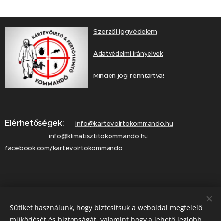
Szerzői jogvédelem
Adatvédelmi irányelvek
Minden jog fenntartva!
Elérhetőségek:
info@kartevoirtokommando.hu
info@klimatisztitokommando.hu
facebook.com/kartevoirtokommando
Lépjen velünk kapcsolatba!
Sütiket használunk, hogy biztosítsuk a weboldal megfelelő
Hívjon minket!
működését és biztonságát, valamint hogy a lehető legjobb