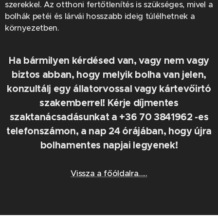
szerekkel. Az otthoni fertőtlenítés is szükséges, mivel a
bolhák petéi és lárvái hosszabb ideig túlélhetnek a
környezetben.
Ha bármilyen kérdésed van, vagy nem vagy
biztos abban, hogy melyik bolha van jelen,
konzultálj egy állatorvossal vagy kártevőirtó
szakemberrel! Kérje díjmentes
szaktanácsadásunkat a +36 70 3841962 -es
telefonszámon, a nap 24 órájában, hogy újra
bolhamentes napjai legyenek!
Vissza a főóldalra.....