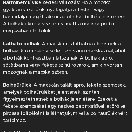
Bárminemű viselkedési változás
: Ha a macska
gyakran vakarózik, nyalogatja a testét, vagy
harapdálja magát, akkor az utalhat bolhák jelenlétére.
A bolhák okozta viszketés miatt a macska próbál
megszabadulni tőlük.
Látható bolhák
: A macskán is láthatóak lehetnek a
bolhák, különösen a sötét szőrszínű macskáknál, ahol
a bolhák kontrasztban látszanak. A bolhák apró,
sötétbarna vagy fekete színű rovarok, amik gyorsan
mozognak a macska szőrén.
Bolhaürülék
: A macskán talált apró, fekete szemcsék,
amelyek bolhaürüléket jelentenek, szintén
figyelmeztethetnek a bolhák jelenlétére. Ezeket a
fekete szemcséket egy nedves papírtörlővel letörölve
pirosas foltokként is láthatjuk, mivel a bolhaürülék vért
tartalmaz.