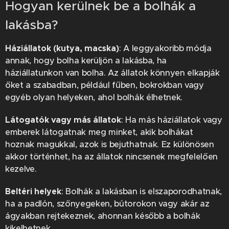
Hogyan kerülnek be a bolhák a
lakásba?
Háziállatok (kutya, macska)
: A leggyakoribb módja
annak, hogy bolha kerüljön a lakásba, ha
háziállatunkon van bolha. Az állatok könnyen elkapják
őket a szabadban, például fűben, bokrokban vagy
egyéb olyan helyeken, ahol bolhák élhetnek.
Látogatók vagy más állatok
: Ha más háziállatok vagy
emberek látogatnak meg minket, akik bolhákat
hoznak magukkal, azok is bejuthatnak. Ez különösen
akkor történhet, ha az állatok nincsenek megfelelően
kezelve.
Beltéri helyek
: Bolhák a lakásban is elszaporodhatnak,
ha a padlón, szőnyegeken, bútorokon vagy akár az
ágyakban rejtekeznek, ahonnan később a bolhák
kikelhetnek.