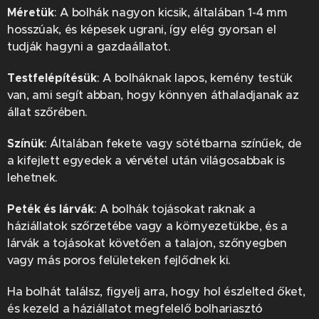
Méretük
: A bolhák nagyon kicsik, általában 1-4 mm
hosszúak, és képesek ugrani, így elég gyorsan el
tudják hagyni a gazdaállatot.
Testfelépítésük
: A bolháknak lapos, kemény testük
van, ami segít abban, hogy könnyen áthaladjanak az
állat szőrében.
Színük
: Általában fekete vagy sötétbarna színűek, de
a kifejlett egyedek a vérvétel után világosabbak is
lehetnek.
Peték és lárvák
: A bolhák tojásokat raknak a
háziállatok szőrzetébe vagy a környezetükbe, és a
lárvák a tojásokat követően a talajon, szőnyegben
vagy más poros felületeken fejlődnek ki.
Ha bolhát találsz, figyelj arra, hogy hol észlelted őket,
és kezeld a háziállatot megfelelő bolhariasztó