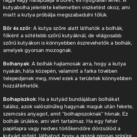
rágja vagy harapdálja a bőrét, és nyugtalan lehet. A
kutyabolha jelenléte kellemetlen viszketést okoz, ami
miatt a kutya próbálja megszabadulni tőlük.
Bőr és szőr
: A kutya szőre alatt láthatók a bolhák,
főként a sötétebb szőrű kutyáknál, de világosabb
szőrű kutyákon is könnyebben észrevehetők a bolhák,
amelyek gyorsan mozognak.
Bolhanyak
: A bolhák hajlamosak arra, hogy a kutya
nyakán, háta közepén, valamint a farka tövében
telepedjenek meg, mivel ezek a területek könnyebben
hozzáférhetők.
Bolhapiszkok
: Ha a kutyád bundájában bolhákat
találsz, azok valószínűleg hagynak maguk után fekete,
szemcsés anyagot, amit "bolhapiszoknak" hívnak. Ez
bolhák ürüléke, ami vért tartalmaz. Ha egy fehér
papírlapra vagy nedves törlőkendőre dörzsölöd a
kutyád szőrét, láthatod, hogy a piszok pirosas színűre