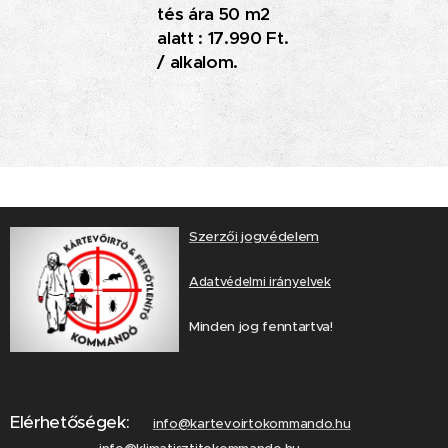
tés ára 50 m2
alatt : 17.990 Ft.
/ alkalom.
Szerzői jogvédelem
Adatvédelmi irányelvek
Minden jog fenntartva!
Elérhetőségek:
info@kartevoirtokommando.hu