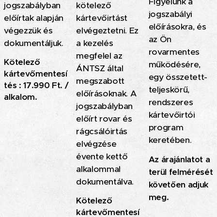
Figyelünk a
jogszabályban
kötelező
jogszabályi
előírtak alapján
kártevőirtást
előírásokra, és
végezzük és
elvégeztetni. Ez
az Ön
dokumentáljuk.
a kezelés
rovarmentes
megfelel az
Kötelező
működésére,
ÁNTSZ által
kártevőmentesí
egy összetett-
megszabott
tés : 17.990 Ft. /
teljeskörű,
előírásoknak. A
alkalom.
rendszeres
jogszabályban
kártevőirtói
előírt rovar és
program
rágcsálóirtás
keretében.
elvégzése
évente kettő
A
z árajánlatot a
alkalommal
terül felmérését
dokumentálva.
követően adjuk
meg.
Kötelező
kártevőmentesí