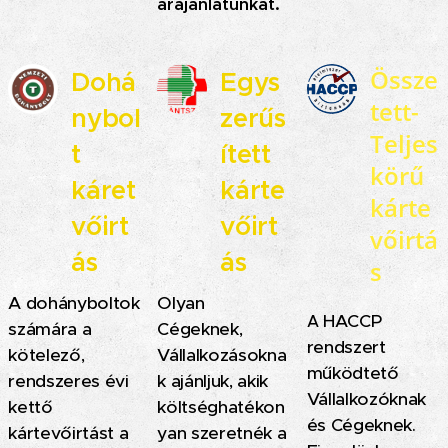
árajánlatunkat.
Össze
Dohá
Egys
tett-
nybol
zerűs
Teljes
t
ített
körű
káret
kárte
kárte
vőirt
vőirt
vőirtá
ás
ás
s
A
dohányboltok
Olyan
HACCP
A
számára a
Cégeknek,
rendszert
kötelező,
Vállalkozásokna
működtető
rendszeres évi
k ajánljuk, akik
Vállalkozóknak
kettő
költséghatékon
és Cégeknek.
kártevőirtást a
yan szeretnék a