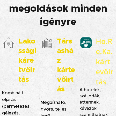
megoldások minden
igényre
Ho.R
Lako
Társ
ssági
ashá
e.Ka.
káre
z
kárt
tvőir
kárte
evőir
tás
vőirt
tás
ás
A
hotelek,
ombinált
K
szállodák,
eljárás
egbízható
,
éttermek,
M
(permetezés,
kávézók
gyors, teljes
gélezés,
számíthatnak
körű