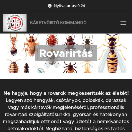
Nyitvatartás: 0-24
KÁRETVŐIRTÓ KOMMANDÓ
Rovarirtás
Ne hagyja, hogy a rovarok megkeserítsék az életét!
Legyen szó hangyák, csótányok, poloskák, darazsak
vagy más kártevők megjelenéséről, professzionális
rovarirtási szolgáltatásunkkal gyorsan és hatékonyan
megszabadítjuk otthonát vagy üzletét a nemkívánatos
betolakodóktól. Megbízható, biztonságos és tartós