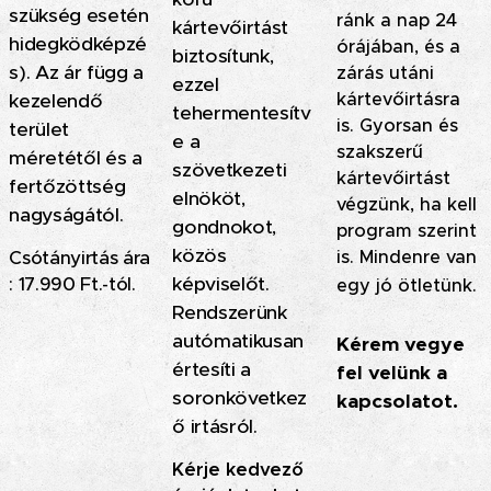
szükség esetén
ránk a nap 24
kártevőirtást
hidegködképzé
órájában, és a
biztosítunk,
s). Az ár függ a
zárás utáni
ezzel
kártevőirtásra
kezelendő
tehermentesítv
is. Gyorsan és
terület
e a
szakszerű
méretétől és a
szövetkezeti
kártevőirtást
fertőzöttség
elnököt,
végzünk, ha kell
nagyságától.
gondnokot,
program szerint
közös
is. Mindenre van
Csótányirtás ára
képviselőt.
: 17.990 Ft.-tól.
egy jó ötletünk.
Rendszerünk
autómatikusan
Kérem vegye
értesíti a
fel velünk a
soronkövetkez
kapcsolatot.
ő irtásról.
Kérje kedvező