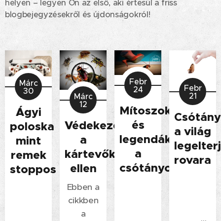
helyen – legyen Ön az első, aki értesül a friss
blogbejegyzésekről és újdonságokról!
Febr
Márc
Febr
24
30
21
Márc
12
Mítoszok
Ágyi
Csótány
és
Védekezés
poloska
a világ
legendák
a
mint
legelter
a
kártevők
remek
rovara
csótányokról
ellen
stoppos
Ebben a
Ebben a
Ebben a
Mit
cikkben
cikkben
cikkben
tegyen
a
a
megérkezéskor
a
csótányokka