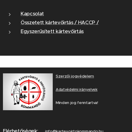
nézve. A
hatékony
Kapcsolat
kártevőirtás
Összetett kártevőirtás / HACCP /
és a
Egyszerűsített kártevőirtás
megelőzés
érdekében
fontos,
hogy
megétsük
a
Szerzői jogvédelem
megfelelő
Adatvédelmi irányelvek
irtási
eljárások
Minden jog fenntartva!
kivállasztását
valamint
preventív
intézkedések
Elérhetőségek:
info@kartevoirtokommando.hu