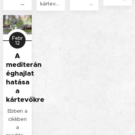
és
csótányokról
kártevők
azok
hazaérkezéskor!
lesz szó,
elleni
elszaporodá
amelyek
védekezésről
és a
a világ
lesz szó,
csótányirtá
egyik
valamint
Febr
megelőzési
12
legszívósabb,
hogyan
lehetőségei
legellenállóbb
előzhetjük
A
foglalkozik,
rovarainak
meg a
mediterán
bemutatva,
számítanak.
rovarok
hogyan
éghajlat
és
lehet
hatása
rágcsálók
hatékonyan
a
bejutását
védekezni
kártevőkre
otthonunkba.
ellenük,
Ebben a
valamint
cikkben
mely
a
csótányfajo