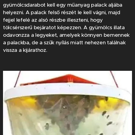
gyümölcsdarabot kell egy műanyag palack aljába
helyezni. A palack felső részét le kell vágni, majd
fejjel lefelé az alsó részbe illeszteni, hogy
tölcsérszerű bejáratot képezzen. A gyümölcs illata
odavonzza a legyeket, amelyek könnyen bemennek
a palackba, de a szűk nyílás miatt nehezen találnak
vissza a kijárathoz.