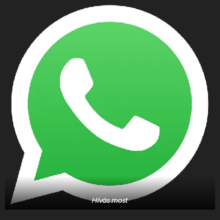
elhagyására
Bizonyos légyirtó módszerek esetén a
helyiség ideiglenes elhagyása kötelező.
Ha a légyirtás során füstölőt,
ködképzőt vagy spray-t használsz,
készülj fel arra, hogy a helyiséget a
vegyszerek hatóideje alatt el kell
hagyni, majd a visszatérés előtt
alaposan ki kell szellőztetni.
Ellenőrizd a szomszédos
9.
területeket
A tartós légymentes környezet érdekében a
környező helyiségek állapota is fontos.
Hívás most
Ha szükséges, végezz előzetes
intézkedéseket a szomszédos