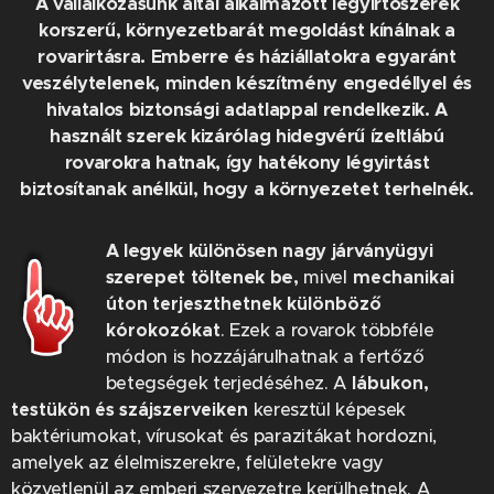
A vállalkozásunk által alkalmazott légyirtószerek
korszerű, környezetbarát megoldást kínálnak a
rovarirtásra. Emberre és háziállatokra egyaránt
veszélytelenek, minden készítmény engedéllyel és
hivatalos biztonsági adatlappal rendelkezik. A
használt szerek kizárólag hidegvérű ízeltlábú
rovarokra hatnak, így hatékony légyirtást
biztosítanak anélkül, hogy a környezetet terhelnék.
A legyek különösen nagy járványügyi
szerepet töltenek be,
mivel
mechanikai
úton terjeszthetnek különböző
kórokozókat
. Ezek a rovarok többféle
módon is hozzájárulhatnak a fertőző
betegségek terjedéséhez. A
lábukon,
testükön és szájszerveiken
keresztül képesek
baktériumokat, vírusokat és parazitákat hordozni,
amelyek az élelmiszerekre, felületekre vagy
közvetlenül az emberi szervezetre kerülhetnek. A