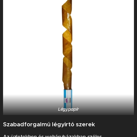
Légypapír
Szabadforgalmú légyirtó szerek
Az üzletekben és webáruházakban széles