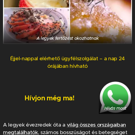
A legyek fertőzést okozhatnak
Éjjel-nappal elérhető ügyfélszolgálat – a nap 24
órájában hívható
Hívjon még ma!
Hívás most
A legyek évezredek óta a
világ összes országaiban
megtalálhatók
, számos bosszúságot és betegséget