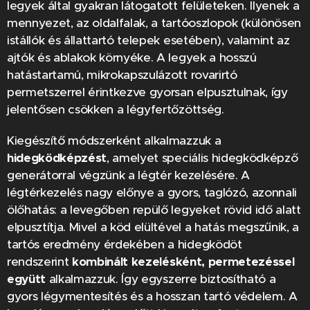
legyek által gyakran látogatott felületeken. Ilyenek a
mennyezet, az oldalfalak, a tartóoszlopok (különösen
istállók és állattartó telepek esetében), valamint az
ajtók és ablakok környéke. A legyek a hosszú
hatástartamú, mikrokapszulázott rovarirtó
permetszerrel érintkezve gyorsan elpusztulnak, így
jelentősen csökken a légyfertőzöttség.
Kiegészítő módszerként alkalmazzuk a
hidegködképzést
, amelyet speciális hidegködképző
generátorral végzünk a légtér kezelésére. A
légtérkezelés nagy előnye a gyors, taglózó, azonnali
ölőhatás: a levegőben repülő legyeket rövid idő alatt
elpusztítja. Mivel a köd elültével a hatás megszűnik, a
tartós eredmény érdekében a hidegködöt
rendszerint
kombinált kezelésként, permetezéssel
együtt
alkalmazzuk. Így egyszerre biztosítható a
gyors légymentesítés és a hosszan tartó védelem. A