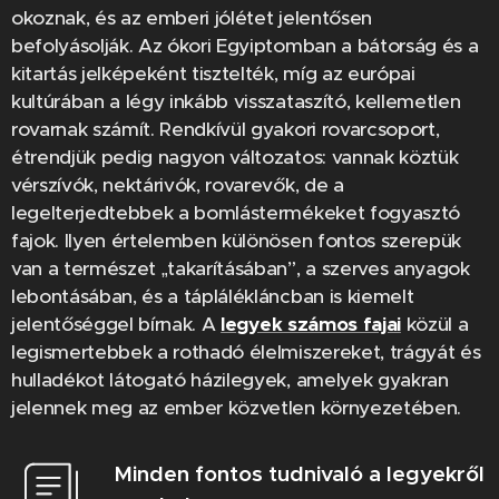
okoznak, és az emberi jólétet jelentősen
befolyásolják. Az ókori Egyiptomban a bátorság és a
kitartás jelképeként tisztelték, míg az európai
kultúrában a légy inkább visszataszító, kellemetlen
rovarnak számít. Rendkívül gyakori rovarcsoport,
étrendjük pedig nagyon változatos: vannak köztük
vérszívók, nektárivók, rovarevők, de a
legelterjedtebbek a bomlástermékeket fogyasztó
fajok. Ilyen értelemben különösen fontos szerepük
van a természet „takarításában”, a szerves anyagok
lebontásában, és a táplálékláncban is kiemelt
jelentőséggel bírnak. A
legyek számos fajai
közül a
legismertebbek a rothadó élelmiszereket, trágyát és
hulladékot látogató házilegyek, amelyek gyakran
jelennek meg az ember közvetlen környezetében.
Minden fontos tudnivaló a legyekről