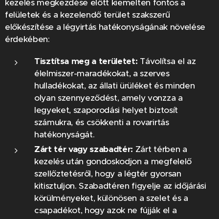
kezelés megkezdése előtt kiemelten fontos a
felületek és a kezelendő terület szakszerű
előkészítése a légyirtás hatékonyságának növelése
érdekében:
Tisztítsa meg a területet:
Távolítsa el az
élelmiszer-maradékokat, a szerves
hulladékokat, az állati ürüléket és minden
olyan szennyeződést, amely vonzza a
legyeket, szaporodási helyet biztosít
számukra, és csökkenti a rovarirtás
hatékonyságát.
Zárt tér vagy szabadtér:
Zárt térben a
kezelés után gondoskodjon a megfelelő
szellőztetésről, hogy a légtér gyorsan
kitisztuljon. Szabadtéren figyelje az időjárási
körülményeket, különösen a szelet és a
csapadékot, hogy azok ne fújják el a