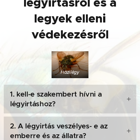
légyirtásról és a
legyek elleni
védekezésről
Házilégy
1. kell-e szakembert hívni a
légyirtáshoz?
Egyszerűbb, kisebb légyfertőzés esetén a
2. A légyirtás veszélyes- e az
házi megoldások is hatékonyak lehetnek.
emberre és az állatra?
Komolyabb, tartós vagy visszatérő