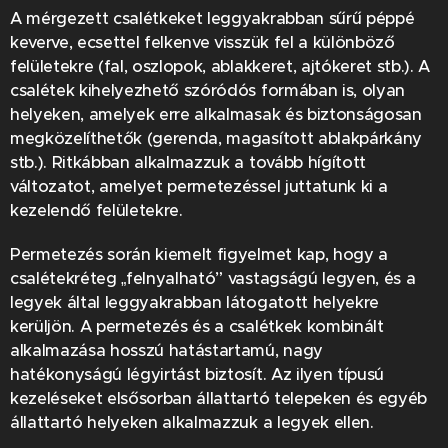
A mérgezett csalétkeket leggyakrabban sűrű péppé
keverve, ecsettel felkenve visszük fel a különböző
felületekre (fal, oszlopok, ablakkeret, ajtókeret stb.). A
csalétek kihelyezhető szóródós formában is, olyan
helyeken, amelyek erre alkalmasak és biztonságosan
megközelíthetők (gerenda, magasított ablakpárkány
stb.). Ritkábban alkalmazzuk a tovább hígított
változatot, amelyet permetezéssel juttatunk ki a
kezelendő felületekre.
Permetezés során kiemelt figyelmet kap, hogy a
csalétekréteg „felnyalható” vastagságú legyen, és a
legyek által leggyakrabban látogatott helyekre
kerüljön. A permetezés és a csalétkek kombinált
alkalmazása hosszú hatástartamú, nagy
hatékonyságú légyirtást biztosít. Az ilyen típusú
kezeléseket elsősorban állattartó telepeken és egyéb
állattartó helyeken alkalmazzuk a legyek ellen.