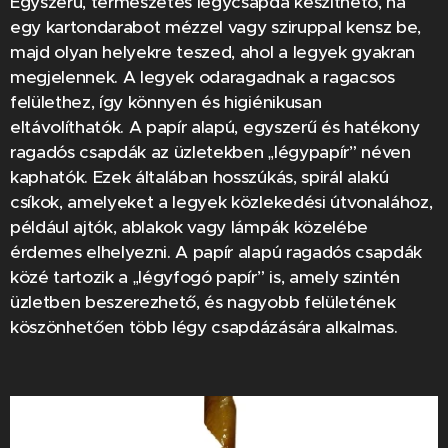
Egyszerű, természetes légycsapda készíthető, ha
egy kartondarabot mézzel vagy sziruppal kensz be,
majd olyan helyekre teszed, ahol a legyek gyakran
megjelennek. A legyek odaragadnak a ragacsos
felülethez, így könnyen és higiénikusan
eltávolíthatók. A papír alapú, egyszerű és hatékony
ragadós csapdák az üzletekben „légypapír” néven
kaphatók. Ezek általában hosszúkás, spirál alakú
csíkok, amelyeket a legyek közlekedési útvonalához,
például ajtók, ablakok vagy lámpák közelébe
érdemes elhelyezni. A papír alapú ragadós csapdák
közé tartozik a „légyfogó papír” is, amely szintén
üzletben beszerezhető, és nagyobb felületének
köszönhetően több légy csapdázására alkalmas.