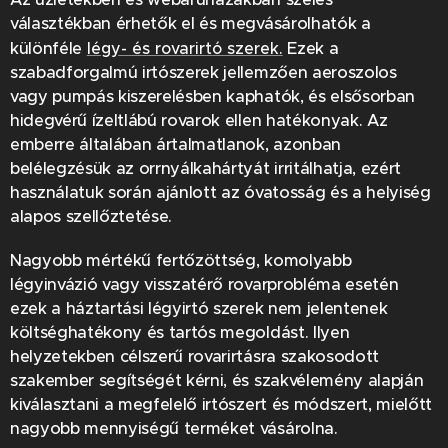
választékban érhetők el és megvásárolhatók a
különféle
légy- és rovarirtó szerek.
Ezek a
szabadforgalmú irtószerek jellemzően aeroszolos
vagy pumpás kiszerelésben kaphatók, és elsősorban
hidegvérű ízeltlábú rovarok ellen hatékonyak. Az
emberre általában ártalmatlanok, azonban
belélegzésük az orrnyálkahártyát irritálhatja, ezért
használatuk során ajánlott az óvatosság és a helyiség
alapos szellőztetése.
Nagyobb mértékű fertőzöttség, komolyabb
légyinvázió vagy visszatérő rovarprobléma esetén
ezek a háztartási légyirtó szerek nem jelentenek
költséghatékony és tartós megoldást. Ilyen
helyzetekben célszerű rovarirtásra szakosodott
szakember segítségét kérni, és szakvélemény alapján
kiválasztani a megfelelő irtószert és módszert, mielőtt
nagyobb mennyiségű terméket vásárolna.