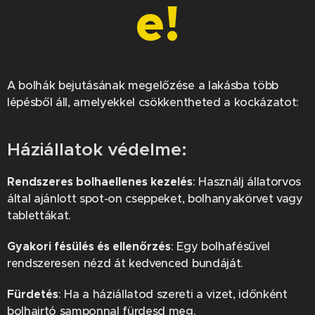
e!
A bolhák bejutásának megelőzése a lakásba több
lépésből áll, amelyekkel csökkentheted a kockázatot:
Háziállatok védelme:
Rendszeres bolhaellenes kezelés
: Használj állatorvos
által ajánlott spot-on cseppeket, bolhanyakörvet vagy
tablettákat.
Gyakori fésülés és ellenőrzés
: Egy bolhafésűvel
rendszeresen nézd át kedvenced bundáját.
Fürdetés
: Ha a háziállatod szereti a vizet, időnként
bolhairtó samponnal fürdesd meg.