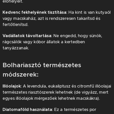
élőhelyeit.
Kedvenc fekhelyének tisztítása
: Ha kint is van kutyaól
vagy macskaház, azt is rendszeresen takarítsd és
fertőtlenítsd.
Vadállatok távoltartása
: Ne engedd, hogy sünök,
rágcsálók vagy kóbor állatok a kertedben
tanyázzanak.
Bolhariasztó természetes
módszerek:
Illóolajok
: A levendula, eukaliptusz és citromfű illóolajai
természetes riasztószerek lehetnek (de vigyázz, mert
egyes illóolajok mérgezőek lehetnek macskákra).
Diatomaföld használata
: Ez a természetes por