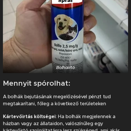
Bolhairtó
Mennyit spórolhat:
A bolhák bejutásának megelőzésével pénzt tud
megtakarítani, főleg a következő területeken
Kártevőirtás költségei
: Ha bolhák megjelennek a
házban vagy az állataidon, valószínűleg egy
kártevőirtó szolgáltatásra lesz szükséged, ami akár