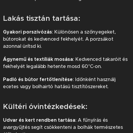
Lakás tisztán tartása:
Gyakori porszívózás
: Különösen a szőnyegeket,
bútorokat és kedvenced fekhelyét. A porzsákot
azonnal ürítsd ki.
Ágynemű és textíliák mosása
: Kedvenced takaróit és
fekhelyét legalább hetente mosd 60°C-on.
Padló és bútor fertőtlenítése
: Időnként használj
ecetes vagy bolhairtó hatású tisztítószereket.
Kültéri óvintézkedések:
Udvar és kert rendben tartása
: A fűnyírás és
avargyűjtés segít csökkenteni a bolhák természetes