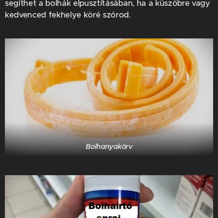
segíthet a bolhák elpusztításában, ha a küszöbre vagy
kedvenced fekhelye köré szórod.
Bolhanyakörv