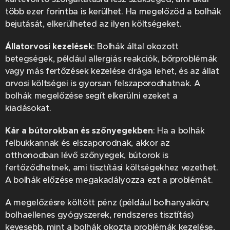
több ezer forintba is kerülhet. Ha megelőzöd a bolhák
bejutását, elkerülheted az ilyen költségeket.
Állatorvosi kezelések
: Bolhák által okozott
betegségek, például allergiás reakciók, bőrproblémák
vagy más fertőzések kezelése drága lehet, és az állat
orvosi költségei is gyorsan felszaporodhatnak. A
bolhák megelőzése segít elkerülni ezeket a
kiadásokat.
Kár a bútorokban és szőnyegekben
: Ha a bolhák
felbukkannak és elszaporodnak, akkor az
otthonodban lévő szőnyegek, bútorok is
fertőződhetnek, ami tisztítási költségekhez vezethet.
A bolhák előzése megakadályozza ezt a problémát.
A megelőzésre költött pénz (például bolhanyakörv,
bolhaellenes gyógyszerek, rendszeres tisztítás)
kevesebb, mint a bolhák okozta problémák kezelése,