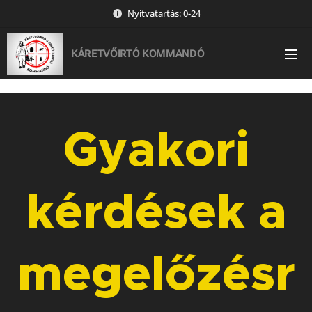
Nyitvatartás: 0-24
KÁRETVŐIRTÓ KOMMANDÓ
Gyakori
kérdések a
megelőzésr