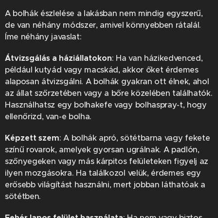
A bolhák észlelése a lakásban nem mindig egyszerű,
de van néhány módszer, amivel könnyebben rátalál.
Íme néhány javaslat:
Átvizsgálás a háziállatokon
: Ha van házikedvenced,
például kutyád vagy macskád, akkor őket érdemes
alaposan átvizsgálni. A bolhák gyakran ott élnek, ahol
az állat szőrzetében vagy a bőre közelében találhatók.
Használhatsz egy bolhakefe vagy bolhaspray-t, hogy
ellenőrizd, van-e bolha.
Képzett szem
: A bolhák apró, sötétbarna vagy fekete
színű rovarok, amelyek gyorsan ugrálnak. A padlón,
szőnyegeken vagy más kárpitos felületeken figyelj az
ilyen mozgásokra. Ha találkozol velük, érdemes egy
erősebb világítást használni, mert jobban láthatóak a
sötétben.
Fehér lapos felület használata
: Ha nem vagy biztos