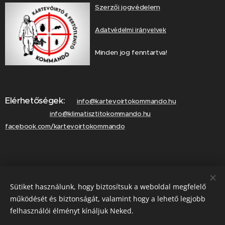
Szerzői jogvédelem
Adatvédelmi irányelvek
Minden jog fenntartva!
Elérhetőségek:
info@kartevoirtokommando.hu
info@klimatisztitokommando.hu
facebook.com/kartevoirtokommando
Lépjen velünk kapcsolatba!
Sütiket használunk, hogy biztosítsuk a weboldal megfelelő
Hívjon minket!
működését és biztonságát, valamint hogy a lehető legjobb
felhasználói élményt kínáljuk Neked.