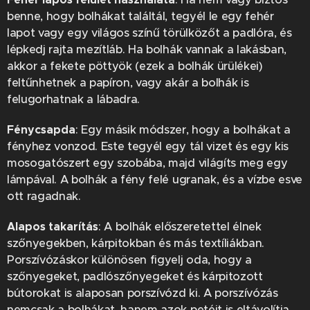
benne, hogy bolhákat találtál, tegyél le egy fehér
lapot vagy egy világos színű törülközőt a padlóra, és
lépkedj rajta mezítláb. Ha bolhák vannak a lakásban,
akkor a fekete pöttyök (ezek a bolhák ürülékei)
feltűnhetnek a papíron, vagy akár a bolhák is
felugorhatnak a lábadra.
Fénycsapda
: Egy másik módszer, hogy a bolhákat a
fényhez vonzod. Este tegyél egy tál vizet és egy kis
mosogatószert egy szobába, majd világíts meg egy
lámpával. A bolhák a fény felé ugranak, és a vízbe esve
ott ragadnak.
Alapos takarítás
: A bolhák előszeretettel élnek
szőnyegekben, kárpitokban és más textíliákban.
Porszívózáskor különösen figyelj oda, hogy a
szőnyegeket, padlószőnyegeket és kárpitozott
bútorokat is alaposan porszívózd ki. A porszívózás
nemcsak a bolhákat, hanem azok petéit is eltávolítja.