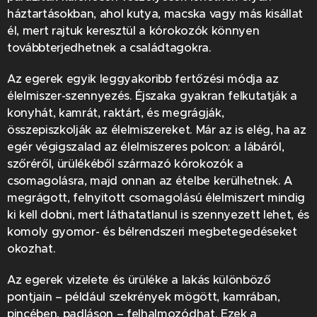
háztartásokban, ahol kutya, macska vagy más kisállat
él, mert rajtuk keresztül a kórokozók könnyen
továbbterjedhetnek a családtagokra.
Az egerek egyik leggyakoribb fertőzési módja az
élelmiszer-szennyezés. Éjszaka gyakran felkutatják a
konyhát, kamrát, raktárt, és megrágják,
összepiszkolják az élelmiszereket. Már az is elég, ha az
egér végigszalad az élelmiszeres polcon: a lábáról,
szőréről, ürülékéből származó kórokozók a
csomagolásra, majd onnan az ételbe kerülhetnek. A
megrágott, felnyitott csomagolású élelmiszert mindig
ki kell dobni, mert láthatatlanul is szennyezett lehet, és
komoly gyomor- és bélrendszeri megbetegedéseket
okozhat.
Az egerek vizelete és ürüléke a lakás különböző
pontjain – például szekrények mögött, kamrában,
pincében, padláson – felhalmozódhat. Ezek a