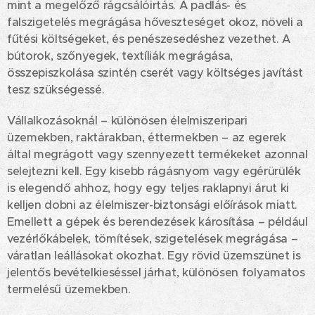
mint a megelőző rágcsálóirtás. A padlás- és
falszigetelés megrágása hőveszteséget okoz, növeli a
fűtési költségeket, és penészesedéshez vezethet. A
bútorok, szőnyegek, textíliák megrágása,
összepiszkolása szintén cserét vagy költséges javítást
tesz szükségessé.
Vállalkozásoknál – különösen élelmiszeripari
üzemekben, raktárakban, éttermekben – az egerek
által megrágott vagy szennyezett termékeket azonnal
selejtezni kell. Egy kisebb rágásnyom vagy egérürülék
is elegendő ahhoz, hogy egy teljes raklapnyi árut ki
kelljen dobni az élelmiszer-biztonsági előírások miatt.
Emellett a gépek és berendezések károsítása – például
vezérlőkábelek, tömítések, szigetelések megrágása –
váratlan leállásokat okozhat. Egy rövid üzemszünet is
jelentős bevételkieséssel járhat, különösen folyamatos
termelésű üzemekben.