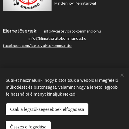
Minden jog fenntartva!
Elérhetőségek:
info@kartevoirtokommando.hu
info@klimatisztitokommando.hu
facebook.com/kartevoirtokommando
Lépjen velünk kapcsolatba!
Sütiket használunk, hogy biztosítsuk a weboldal megfelelő
Hívjon minket!
működését és biztonságát, valamint hogy a lehető legjobb
felhasználói élményt kínáljuk Neked.
Csak a legszükségesebbek elfogadása
Hívás most
Összes elfogadása