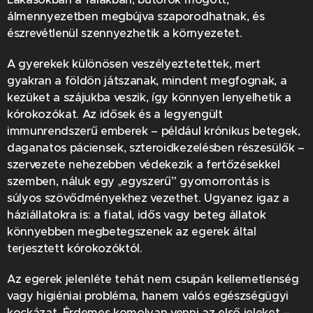
álmennyezetben megbújva szaporodhatnak, és
észrevétlenül szennyezhetik a környezetet.
A gyerekek különösen veszélyeztetettek, mert
gyakran a földön játszanak, mindent megfognak, a
kezüket a szájukba veszik, így könnyen lenyelhetik a
kórokozókat. Az idősek és a legyengült
immunrendszerű emberek – például krónikus betegek,
daganatos páciensek, szteroidkezelésben részesülők –
szervezete nehezebben védekezik a fertőzésekkel
szemben, náluk egy „egyszerű” gyomorrontás is
súlyos szövődményekhez vezethet. Ugyanez igaz a
háziállatokra is: a fiatal, idős vagy beteg állatok
könnyebben megbetegszenek az egerek által
terjesztett kórokozóktól.
Az egerek jelenléte tehát nem csupán kellemetlenség
vagy higiéniai probléma, hanem valós egészségügyi
kockázat. Érdemes komolyan venni az első jeleket –