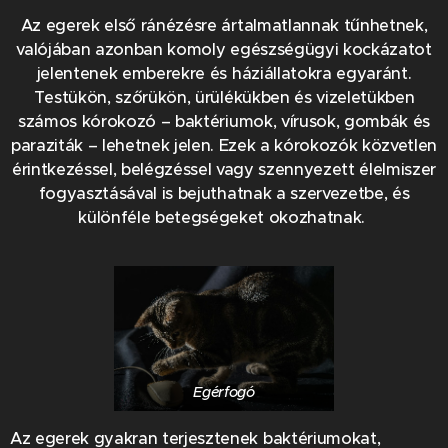
Az egerek első ránézésre ártalmatlannak tűnhetnek,
valójában azonban komoly egészségügyi kockázatot
jelentenek emberekre és háziállatokra egyaránt.
Testükön, szőrükön, ürülékükben és vizeletükben
számos kórokozó – baktériumok, vírusok, gombák és
paraziták – lehetnek jelen. Ezek a kórokozók közvetlen
érintkezéssel, belégzéssel vagy szennyezett élelmiszer
fogyasztásával is bejuthatnak a szervezetbe, és
különféle betegségeket okozhatnak.
Egérfogó
Az egerek gyakran terjesztenek baktériumokat,