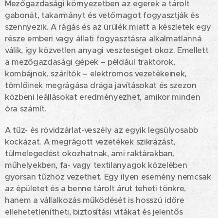
Mezőgazdasági környezetben az egerek a tárolt
gabonát, takarmányt és vetőmagot fogyasztják és
szennyezik. A rágás és az ürülék miatt a készletek egy
része emberi vagy állati fogyasztásra alkalmatlanná
válik, így közvetlen anyagi veszteséget okoz. Emellett
a mezőgazdasági gépek – például traktorok,
kombájnok, szárítók – elektromos vezetékeinek,
tömlőinek megrágása drága javításokat és szezon
közbeni leállásokat eredményezhet, amikor minden
óra számít.
A tűz- és rövidzárlat-veszély az egyik legsúlyosabb
kockázat. A megrágott vezetékek szikrázást,
túlmelegedést okozhatnak, ami raktárakban,
műhelyekben, fa- vagy textilanyagok közelében
gyorsan tűzhöz vezethet. Egy ilyen esemény nemcsak
az épületet és a benne tárolt árut teheti tönkre,
hanem a vállalkozás működését is hosszú időre
ellehetetlenítheti, biztosítási vitákat és jelentős