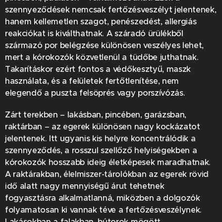
szennyeződések nemcsak fertőzésveszélyt jelentenek,
hanem kellemetlen szagot, penészedést, allergiás
reakciókat is kiválthatnak. A száradó ürülékből
származó por belégzése különösen veszélyes lehet,
mert a kórokozók közvetlenül a tüdőbe juthatnak.
Takarításkor ezért fontos a védőkesztyű, maszk
használata, és a felületek fertőtlenítése, nem
elegendő a puszta felsöprés vagy porszívózás.
Zárt terekben – lakásban, pincében, garázsban,
raktárban – az egerek különösen nagy kockázatot
jelentenek. Itt ugyanis kis helyre koncentrálódik a
szennyeződés, a rosszul szellőző helyiségekben a
kórokozók hosszabb ideig életképesek maradhatnak.
A raktárakban, élelmiszer-tárolókban az egerek rövid
idő alatt nagy mennyiségű árut tehetnek
fogyasztásra alkalmatlanná, miközben a dolgozók
folyamatosan ki vannak téve a fertőzésveszélynek.
Lakásokban a falakban, bútorok mögött,