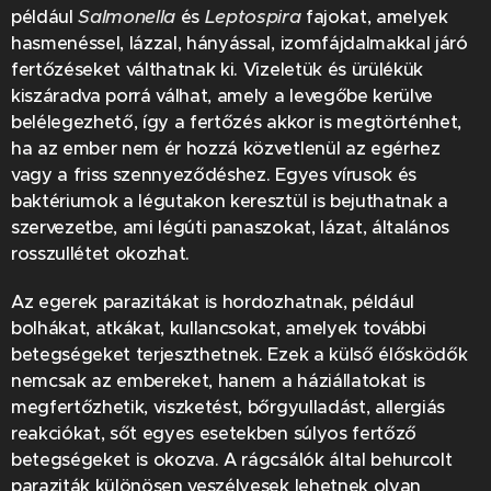
Salmonella
Leptospira
például
és
fajokat, amelyek
hasmenéssel, lázzal, hányással, izomfájdalmakkal járó
fertőzéseket válthatnak ki. Vizeletük és ürülékük
kiszáradva porrá válhat, amely a levegőbe kerülve
belélegezhető, így a fertőzés akkor is megtörténhet,
ha az ember nem ér hozzá közvetlenül az egérhez
vagy a friss szennyeződéshez. Egyes vírusok és
baktériumok a légutakon keresztül is bejuthatnak a
szervezetbe, ami légúti panaszokat, lázat, általános
rosszullétet okozhat.
Az egerek parazitákat is hordozhatnak, például
bolhákat, atkákat, kullancsokat, amelyek további
betegségeket terjeszthetnek. Ezek a külső élősködők
nemcsak az embereket, hanem a háziállatokat is
megfertőzhetik, viszketést, bőrgyulladást, allergiás
reakciókat, sőt egyes esetekben súlyos fertőző
betegségeket is okozva. A rágcsálók által behurcolt
paraziták különösen veszélyesek lehetnek olyan