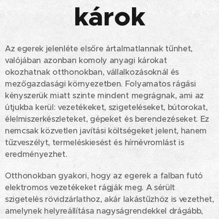
károk
Az egerek jelenléte elsőre ártalmatlannak tűnhet,
valójában azonban komoly anyagi károkat
okozhatnak otthonokban, vállalkozásoknál és
mezőgazdasági környezetben. Folyamatos rágási
kényszerük miatt szinte mindent megrágnak, ami az
útjukba kerül: vezetékeket, szigeteléseket, bútorokat,
élelmiszerkészleteket, gépeket és berendezéseket. Ez
nemcsak közvetlen javítási költségeket jelent, hanem
tűzveszélyt, termeléskiesést és hírnévromlást is
eredményezhet.
Otthonokban gyakori, hogy az egerek a falban futó
elektromos vezetékeket rágják meg. A sérült
szigetelés rövidzárlathoz, akár lakástűzhöz is vezethet,
amelynek helyreállítása nagyságrendekkel drágább,