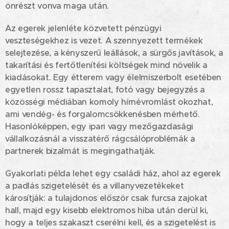
önrészt vonva maga után.
Az egerek jelenléte közvetett pénzügyi
veszteségekhez is vezet. A szennyezett termékek
selejtezése, a kényszerű leállások, a sürgős javítások, a
takarítási és fertőtlenítési költségek mind növelik a
kiadásokat. Egy étterem vagy élelmiszerbolt esetében
egyetlen rossz tapasztalat, fotó vagy bejegyzés a
közösségi médiában komoly hírnévromlást okozhat,
ami vendég- és forgalomcsökkenésben mérhető.
Hasonlóképpen, egy ipari vagy mezőgazdasági
vállalkozásnál a visszatérő rágcsálóproblémák a
partnerek bizalmát is megingathatják.
Gyakorlati példa lehet egy családi ház, ahol az egerek
a padlás szigetelését és a villanyvezetékeket
károsítják: a tulajdonos először csak furcsa zajokat
hall, majd egy kisebb elektromos hiba után derül ki,
hogy a teljes szakaszt cserélni kell, és a szigetelést is