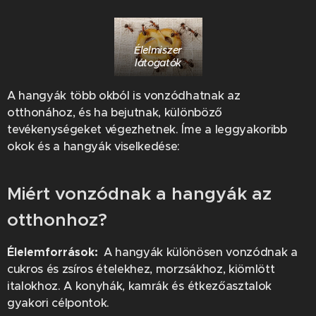
Élelmiszer
látogatók
A hangyák több okból is vonzódhatnak az
otthonához, és ha bejutnak, különböző
tevékenységeket végezhetnek. Íme a leggyakoribb
okok és a hangyák viselkedése:
Miért vonzódnak a hangyák az
otthonhoz?
Élelemforrások:
A hangyák különösen vonzódnak a
cukros és zsíros ételekhez, morzsákhoz, kiömlött
italokhoz. A konyhák, kamrák és étkezőasztalok
gyakori célpontok.