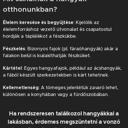
otthonunkban?
Élelem keresése és begyűjtése
: Kijelölik az
élelemforráshoz vezető útvonalat és csapatostul
hordják a táplálékot a fészkükbe.
Fészkelés
: Bizonyos fajok (pl. fáraóhangyák) akár a
falakon belül is kialakíthatják fészküket.
Kártétel
: Egyes hangyafajok, például az ácshangyák,
a fából készült szerkezetekben is kárt tehetnek.
Kellemetlenség
: A tömeges jelenlétük zavaró lehet,
különösen a konyhában vagy a fürdőszobában.
Ha rendszeresen találkozol hangyákkal a
lakásban, érdemes megszüntetni a vonzó