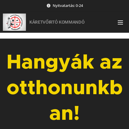
Nyitvatartás: 0-24
KÁRETVŐIRTÓ KOMMANDÓ
Hangyák az
otthonunkb
an!