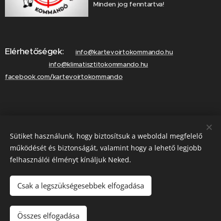
Minden jog fenntartva!
Elérhetőségek:
info@kartevoirtokommando.hu
info@klimatisztitokommando.hu
facebook.com/kartevoirtokommando
Lépjen velünk kapcsolatba!
Sütiket használunk, hogy biztosítsuk a weboldal megfelelő
Hívjon minket!
működését és biztonságát, valamint hogy a lehető legjobb
felhasználói élményt kínáljuk Neked.
Csak a legszükségesebbek elfogadása
Hívás most
Összes elfogadása