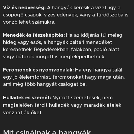
Víz és nedvesség:
A hangyák keresik a vizet, így a
csöpögő csapok, vizes edények, vagy a fürdőszoba is
vonzó lehet számukra.
Menedék és fészeképítés:
Ha az időjárás túl meleg,
hideg vagy esős, a hangyák beltéri menedéket
kereshetnek. Repedésekben, falakban, padló alatt
vagy bútorok mögött is megtelepedhetnek.
Feromonok és nyomvonalak:
Ha egy hangya talál
egy jó élelemforrást, feromonokat hagy maga után,
ami még több hangyát csalogat be.
Hulladék és szemét:
Nyitott szemetesek, nem
megfelelően tárolt hulladék vagy maradék ételek
vonzhatják őket.
Mit csinálnak a hangyák