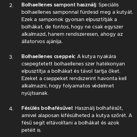
Bolhaellenes sampont használj
: Speciális
bolhaellenes samponnal fürdesd meg a kutyát.
Ezek a samponok gyorsan elpusztítják a
bolhákat, de fontos, hogy ne csak egyszer
alkalmazd, hanem rendszeresen, ahogy az
állatorvos ajánlja.
Bolhaellenes cseppek
: A kutya nyakára
csepegtetett bolhaellenes szer hatékonyan
elpusztítja a bolhákat és távol tartja őket.
Ezeket a cseppeket rendszerint havonta kell
alkalmazni, hogy folyamatos védelmet
nyújtsanak.
Fésülés bolhafésűvel
: Használj bolhafésűt,
amivel alaposan kifésülheted a kutya szőrét. A
fésű segít eltávolítani a bolhákat és azok
petéit is.