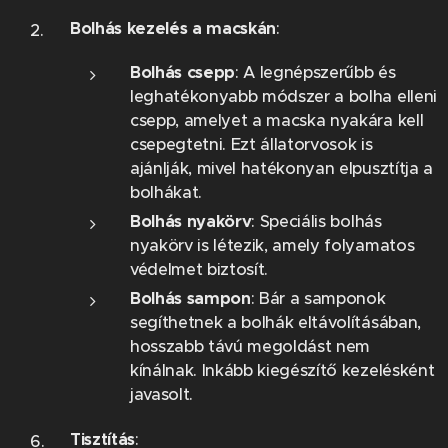
Bolhás kezelés a macskán
:
Bolhás csepp
: A legnépszerűbb és
leghatékonyabb módszer a bolha elleni
csepp, amelyet a macska nyakára kell
csepegtetni. Ezt állatorvosok is
ajánlják, mivel hatékonyan elpusztítja a
bolhákat.
Bolhás nyakörv
: Speciális bolhás
nyakörv is létezik, amely folyamatos
védelmet biztosít.
Bolhás sampon
: Bár a samponok
segíthetnek a bolhák eltávolításában,
hosszabb távú megoldást nem
kínálnak. Inkább kiegészítő kezelésként
javasolt.
Tisztítás
: