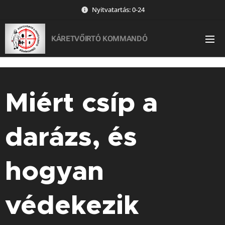
Nyitvatartás: 0-24
KÁRETVŐIRTÓ KOMMANDÓ
Miért csíp a
darázs, és
hogyan
védekezik