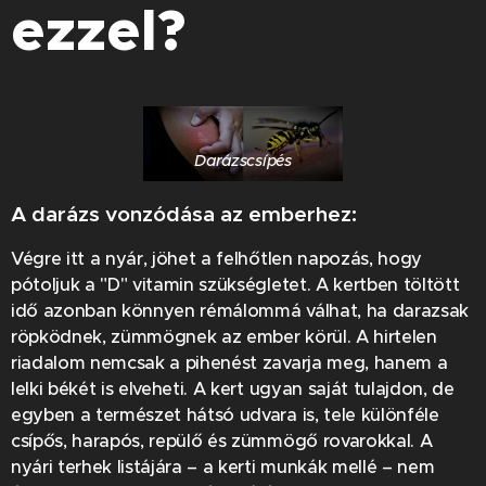
ezzel?
Darázscsípés
A darázs vonzódása az emberhez:
Végre itt a nyár, jöhet a felhőtlen napozás, hogy
pótoljuk a "D" vitamin szükségletet. A kertben töltött
idő azonban könnyen rémálommá válhat, ha darazsak
röpködnek, zümmögnek az ember körül. A hirtelen
riadalom nemcsak a pihenést zavarja meg, hanem a
lelki békét is elveheti. A kert ugyan saját tulajdon, de
egyben a természet hátsó udvara is, tele különféle
csípős, harapós, repülő és zümmögő rovarokkal. A
nyári terhek listájára – a kerti munkák mellé – nem