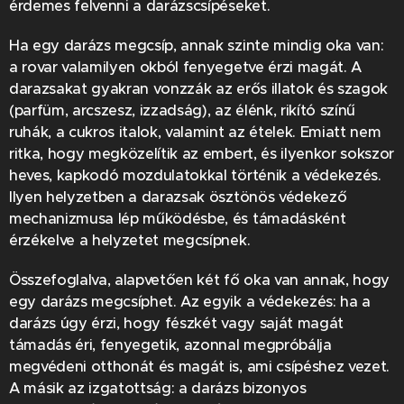
érdemes felvenni a darázscsípéseket.
Ha egy darázs megcsíp, annak szinte mindig oka van:
a rovar valamilyen okból fenyegetve érzi magát. A
darazsakat gyakran vonzzák az erős illatok és szagok
(parfüm, arcszesz, izzadság), az élénk, rikító színű
ruhák, a cukros italok, valamint az ételek. Emiatt nem
ritka, hogy megközelítik az embert, és ilyenkor sokszor
heves, kapkodó mozdulatokkal történik a védekezés.
Ilyen helyzetben a darazsak ösztönös védekező
mechanizmusa lép működésbe, és támadásként
érzékelve a helyzetet megcsípnek.
Összefoglalva, alapvetően két fő oka van annak, hogy
egy darázs megcsíphet. Az egyik a védekezés: ha a
darázs úgy érzi, hogy fészkét vagy saját magát
támadás éri, fenyegetik, azonnal megpróbálja
megvédeni otthonát és magát is, ami csípéshez vezet.
A másik az izgatottság: a darázs bizonyos