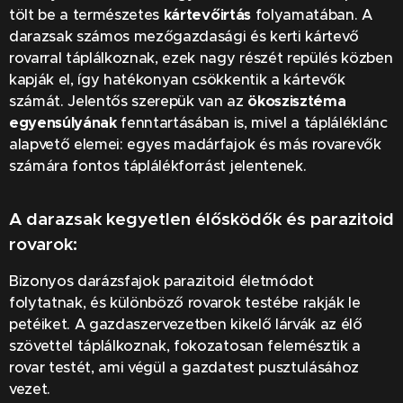
tölt be a természetes
kártevőirtás
folyamatában. A
darazsak számos mezőgazdasági és kerti kártevő
rovarral táplálkoznak, ezek nagy részét repülés közben
kapják el, így hatékonyan csökkentik a kártevők
számát. Jelentős szerepük van az
ökoszisztéma
egyensúlyának
fenntartásában is, mivel a tápláléklánc
alapvető elemei: egyes madárfajok és más rovarevők
számára fontos táplálékforrást jelentenek.
A darazsak kegyetlen élősködők és parazitoid
rovarok:
Bizonyos darázsfajok parazitoid életmódot
folytatnak, és különböző rovarok testébe rakják le
petéiket. A gazdaszervezetben kikelő lárvák az élő
szövettel táplálkoznak, fokozatosan felemésztik a
rovar testét, ami végül a gazdatest pusztulásához
vezet.