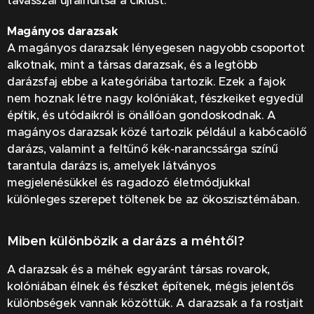
tavasszal újraindítsa a ciklust.
Magányos darazsak
A magányos darazsak lényegesen nagyobb csoportot
alkotnak, mint a társas darazsak, és a legtöbb
darázsfaj ebbe a kategóriába tartozik. Ezek a fajok
nem hoznak létre nagy kolóniákat, fészkeiket egyedül
építik, és utódaikról is önállóan gondoskodnak. A
magányos darazsak közé tartozik például a kabócaölő
darázs, valamint a feltűnő kék-narancssárga színű
tarantula darázs is, amelyek látványos
megjelenésükkel és ragadozó életmódjukkal
különleges szerepet töltenek be az ökoszisztémában.
Miben különbözik a darázs a méhtől?
A darazsak és a méhek egyaránt társas rovarok,
kolóniában élnek és fészket építenek, mégis jelentős
különbségek vannak közöttük. A darazsak a fa rostjait