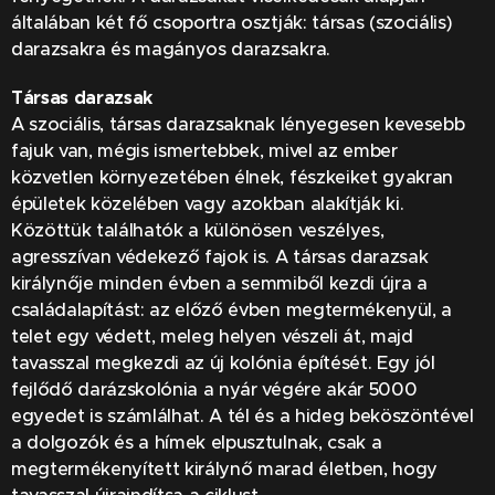
általában két fő csoportra osztják: társas (szociális)
darazsakra és magányos darazsakra.
Társas darazsak
A szociális, társas darazsaknak lényegesen kevesebb
fajuk van, mégis ismertebbek, mivel az ember
közvetlen környezetében élnek, fészkeiket gyakran
épületek közelében vagy azokban alakítják ki.
Közöttük találhatók a különösen veszélyes,
agresszívan védekező fajok is. A társas darazsak
királynője minden évben a semmiből kezdi újra a
családalapítást: az előző évben megtermékenyül, a
telet egy védett, meleg helyen vészeli át, majd
tavasszal megkezdi az új kolónia építését. Egy jól
fejlődő darázskolónia a nyár végére akár 5000
egyedet is számlálhat. A tél és a hideg beköszöntével
a dolgozók és a hímek elpusztulnak, csak a
megtermékenyített királynő marad életben, hogy