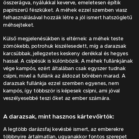
összerágva, nyálukkal keverve, emeletesen építik
papírszerű fészküket. A méhek ezzel szemben viasz
felhasználásával hozzák létre a jól ismert hatszögletű
méhsejteket.
Külső megjelenésükben is eltérnek: a méhek teste
zömökebb, potrohuk kiszélesedett, míg a darazsak
karcsúbbak, jellegzetes keskeny derékkal és hegyes
hassal. A csípésük is különbözik. A méhek fullánkjának
vége kampós, ezért általában csak egyszer tudnak
csípni, mivel a fullánk az áldozat bőrében marad. A
darazsak fullánkja ezzel szemben egyenes, nem
kampós, így többször is képesek csípni, ami jóval
veszélyesebbé teszi őket az ember számára.
A darazsak, mint hasznos kártevőirtók:
A legtöbb darázsfaj kevésbé ismert, az emberekre
többnyire ártalmatlan, ugyanakkor fontos szerepet