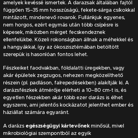
amelyek kevéssé ismertek. A darazsak általában fajtól
függően 15–35 mm hosszúságú, fekete-sárga csíkokkal
mintázott, mindenevő rovarok. Fullánkjuk egyenes,
nem horgos, ezért egymás után több csípésre is
képesek, miközben mérget fecskendeznek
ellenfelükbe. Közeli rokonságban állnak a méhekkel és
a hangyákkal, így az ökoszisztémában betöltött
szerepük is hasonlóan fontos lehet.
Fészkeiket faodvakban, földalatti üregekben, vagy
akár épületek zegzugos, nehezen megközelíthető
részein (pl. padláson, falrepedésekben) alakítják ki. A
darázsfészkek átmérője elérheti a 10–80 cm-t is, és
egyetlen fészekben akár több ezer darázs is élhet
egyszerre, ami jelentős kockázatot jelenthet ember és
háziállat számára egyaránt.
A darázs
egészségügyi kártevőnek
minősül, mivel
mikrobiológiai szempontból az egyik