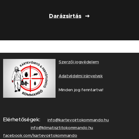
Darázsirtás
Szerzői jogvédelem
Adatvédelmi irányelvek
Minden jog fenntartva!
Elérhetőségek:
info@kartevoirtokommando.hu
info@klimatisztitokommando.hu
facebook.com/kartevoirtokommando