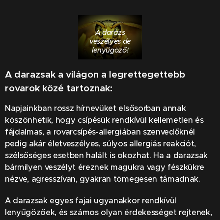
A darázs
veszélyes de
lenyűgöző!
A darazsak a világon a legrettegettebb
rovarok közé tartoznak:
Napjainkban rossz hírnevüket elsősorban annak
köszönhetik, hogy csípésük rendkívül kellemetlen és
fájdalmas, a rovarcsípés-allergiában szenvedőknél
pedig akár életveszélyes, súlyos allergiás reakciót,
szélsőséges esetben halált is okozhat. Ha a darazsak
bármilyen veszélyt éreznek magukra vagy fészkükre
nézve, agresszívan, gyakran tömegesen támadnak.
A darazsak egyes fajai ugyanakkor rendkívül
lenyűgözőek, és számos olyan érdekességet rejtenek,