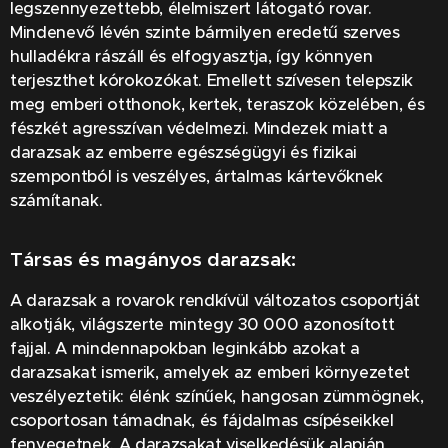
legszennyezettebb, élelmiszert látogató rovar.
Mindenevő lévén szinte bármilyen eredetű szerves
hulladékra rászáll és elfogyasztja, így könnyen
terjeszthet kórokozókat. Emellett szívesen telepszik
meg emberi otthonok, kertek, teraszok közelében, és
fészkét agresszívan védelmezi. Mindezek miatt a
darazsak az emberre egészségügyi és fizikai
szempontból is veszélyes, ártalmas kártevőknek
számítanak.
Társas és magányos darazsak:
A darazsak a rovarok rendkívül változatos csoportját
alkotják, világszerte mintegy 30 000 azonosított
fajjal. A mindennapokban leginkább azokat a
darazsakat ismerik, amelyek az emberi környezetet
veszélyeztetik: élénk színűek, hangosan zümmögnek,
csoportosan támadnak, és fájdalmas csípéseikkel
fenyegetnek. A darazsakat viselkedésük alapján