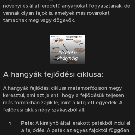
növényi és állati eredetű anyagokat fogyasztanak, de
vannak olyan fajok is, amelyek más rovarokat
támadnak meg vagy dögevők.
Petétől a
királynőig
A hangyák fejlődési ciklusa:
A hangyák fejlődési ciklusa metamorfózison megy
keresztül, ami azt jelenti, hogy a fejlődésük teljesen
más formákban zajlik le, mint a kifejlett egyedek. A
fejlődési ciklus négy szakaszból áll:
Pete
: A királynő által lerakott petékből indul el
a fejlődés. A peték az egyes fajoktól függően