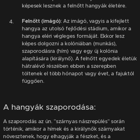
képesek lesznek a felnőtt hangyák életére.
Felnőtt (imágó)
: Az imágó, vagyis a kifejlett
hangya az utolsó fejlődési stádium, amikor a
hangya eléri végleges formáját. Ekkor lesz
képes dolgozni a kolóniában (munkás),
szaporodásra (hím) vagy egy új kolónia
alapítására (királynő). A felnőtt egyedek életük
hátralévő részében ebben a szerepben
töltenek el több hónapot vagy évet, a fajuktól
függően.
A hangyák szaporodása:
A szaporodás az ún. "szárnyas nászrepülés" során
történik, amikor a hímek és a királynők szárnyakat
növesztenek, hogy elhagyják a fészket, és a