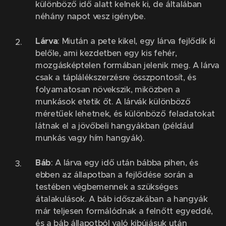
különböző idő alatt kelnek ki, de általában
néhány napot vesz igénybe.
Lárva
: Miután a pete kikel, egy lárva fejlődik ki
belőle, ami kezdetben egy kis fehér,
mozgásképtelen formában jelenik meg. A lárva
csak a táplálékszerzésre összpontosít, és
folyamatosan növekszik, miközben a
munkások etetik őt. A lárvák különböző
méretűek lehetnek, és különböző feladatokat
látnak el a jövőbeli hangyákban (például
munkás vagy hím hangyák).
Báb
: A lárva egy idő után bábba pihen, és
ebben az állapotban a fejlődése során a
testében végbemennek a szükséges
átalakulások. A báb időszakában a hangyák
már teljesen formálódnak a felnőtt egyeddé,
és a báb állapotból való kibújásuk után