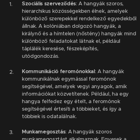
Szociális szerveződés
: A hangyák szoros,
hierarchikus közösségekben élnek, amelyek
különböző szerepekkel rendelkező egyedekből
állnak. A kolóniában dolgozó hangyák, a
királynő és a hímtelen (nőstény) hangyák mind
különböző feladatokat látnak el, például
táplálék keresése, fészeképítés,
utódgondozás.
Kommunikáció feromónokkal
: A hangyák
kommunikálnak egymással feromónok
segítségével, amelyek vegyi anyagok, amik
információkat közvetítenek. Például, ha egy
hangya felfedez egy ételt, a feromónok
segítségével értesíti a többieket, és így a
többiek is odatalálnak.
Munkamegosztás
: A hangyák szoros
munkamegosztást alkalmaznak. Egyesek a