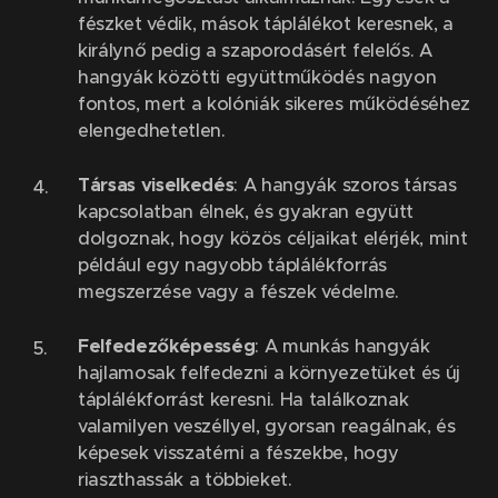
fészket védik, mások táplálékot keresnek, a
királynő pedig a szaporodásért felelős. A
hangyák közötti együttműködés nagyon
fontos, mert a kolóniák sikeres működéséhez
elengedhetetlen.
Társas viselkedés
: A hangyák szoros társas
kapcsolatban élnek, és gyakran együtt
dolgoznak, hogy közös céljaikat elérjék, mint
például egy nagyobb táplálékforrás
megszerzése vagy a fészek védelme.
Felfedezőképesség
: A munkás hangyák
hajlamosak felfedezni a környezetüket és új
táplálékforrást keresni. Ha találkoznak
valamilyen veszéllyel, gyorsan reagálnak, és
képesek visszatérni a fészekbe, hogy
riaszthassák a többieket.