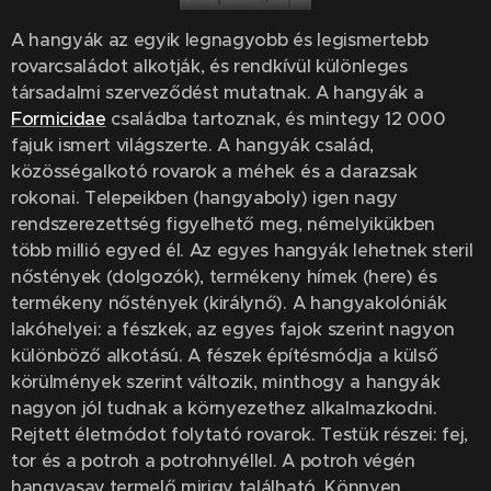
A hangyák az egyik legnagyobb és legismertebb
rovarcsaládot alkotják, és rendkívül különleges
társadalmi szerveződést mutatnak. A hangyák a
Formicidae
családba tartoznak, és mintegy 12 000
fajuk ismert világszerte. A hangyák család,
közösségalkotó rovarok a méhek és a darazsak
rokonai. Telepeikben (hangyaboly) igen nagy
rendszerezettség figyelhető meg, némelyikükben
több millió egyed él. Az egyes hangyák lehetnek steril
nőstények (dolgozók), termékeny hímek (here) és
termékeny nőstények (királynő). A hangyakolóniák
lakóhelyei: a fészkek, az egyes fajok szerint nagyon
különböző alkotású. A fészek építésmódja a külső
körülmények szerint változik, minthogy a hangyák
nagyon jól tudnak a környezethez alkalmazkodni.
Rejtett életmódot folytató rovarok. Testük részei: fej,
tor és a potroh a potrohnyéllel. A potroh végén
hangyasav termelő mirigy található. Könnyen