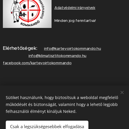
Adatvédelmi irányelvek
Minden jog fenntartva!
Elérhetőségek:
info@kartevoirtokommando.hu
info@klimatisztitokommando.hu
facebook.com/kartevoirtokommando
Lépjen velünk kapcsolatba!
Sütiket használunk, hogy biztosítsuk a weboldal megfelelő
Hívjon minket!
működését és biztonságát, valamint hogy a lehető legjobb
felhasználói élményt kínáljuk Neked.
Csak a legszükségesebbek elfogadása
Hívás most