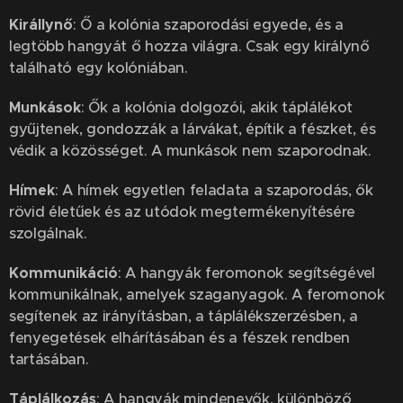
Királlynő
: Ő a kolónia szaporodási egyede, és a
legtöbb hangyát ő hozza világra. Csak egy királynő
található egy kolóniában.
Munkások
: Ők a kolónia dolgozói, akik táplálékot
gyűjtenek, gondozzák a lárvákat, építik a fészket, és
védik a közösséget. A munkások nem szaporodnak.
Hímek
: A hímek egyetlen feladata a szaporodás, ők
rövid életűek és az utódok megtermékenyítésére
szolgálnak.
Kommunikáció
: A hangyák feromonok segítségével
kommunikálnak, amelyek szaganyagok. A feromonok
segítenek az irányításban, a táplálékszerzésben, a
fenyegetések elhárításában és a fészek rendben
tartásában.
Táplálkozás
: A hangyák mindenevők, különböző