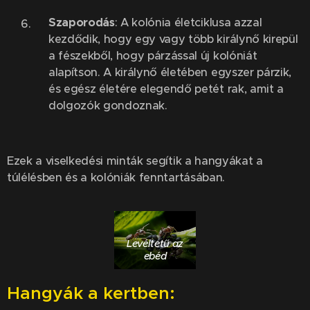
Szaporodás
: A kolónia életciklusa azzal
kezdődik, hogy egy vagy több királynő kirepül
a fészekből, hogy párzással új kolóniát
alapítson. A királynő életében egyszer párzik,
és egész életére elegendő petét rak, amit a
dolgozók gondoznak.
Ezek a viselkedési minták segítik a hangyákat a
túlélésben és a kolóniák fenntartásában.
Levéltetű az
ebéd
H
angyák
a kertben: