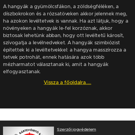
A hangyák a gyümölcsfákon, a zöldségféléken, a
díszbokrokon és a rózsatöveken akkor jelennek meg,
ha azokon levéltetvek is vannak. Ha azt látjuk, hogy a
növényeken a hangyák le-fel korzóznak, akkor
biztosak lehetünk abban, hogy ott levéltetű károsít,
szívogatja a levélnedveket. A hangyák szimbiózist
építettek ki a levéltetvekkel: a hangya masszírozza a
tetvek potrohát, ennek hatására azok több
mézharmatot választanak ki, amit a hangyák
elfogyasztanak.
Vissza a főoldalra.....
Szerzői jogvédelem