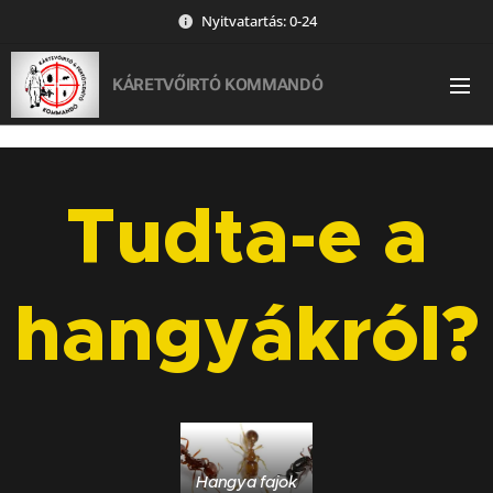
Nyitvatartás: 0-24
KÁRETVŐIRTÓ KOMMANDÓ
Tudta-e a
hangyákról?
Hangya fajok