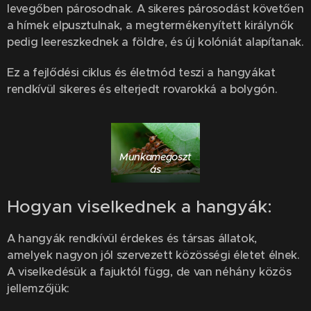
levegőben párosodnak. A sikeres párosodást követően
a hímek elpusztulnak, a megtermékenyített királynők
pedig leereszkednek a földre, és új kolóniát alapítanak.
Ez a fejlődési ciklus és életmód teszi a hangyákat
rendkívül sikeres és elterjedt rovarokká a bolygón.
Munkamegoszt
ás
Hogyan viselkednek a hangyák:
A hangyák rendkívül érdekes és társas állatok,
amelyek nagyon jól szervezett közösségi életet élnek.
A viselkedésük a fajuktól függ, de van néhány közös
jellemzőjük: